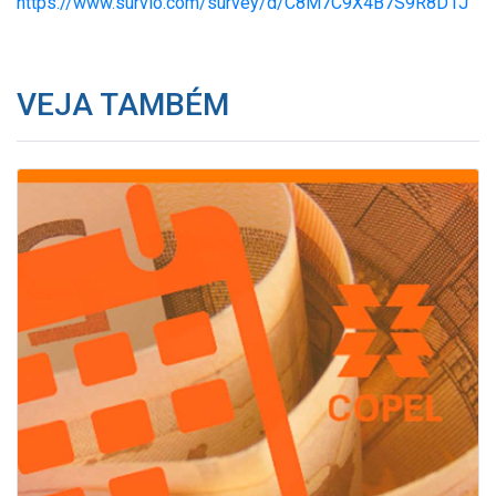
https://www.survio.com/survey/d/C8M7C9X4B7S9R8D1J
VEJA TAMBÉM